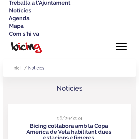
Treballa a l'Ajuntament
Notícies
Agenda
Mapa
Com s'hi va
Vés
al
contingut
Inici
Notícies
Fil
d'Ariadna
Notícies
06/09/2024
Bicing col·labora amb la Copa
Amèrica de Vela habilitant dues
estacions efímeres