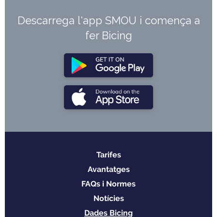
Descarrega l'app SMOU i comença a
fer Bicing
Tarifes
Menu
Avantatges
footer
FAQs i Normes
Notícies
Dades Bicing