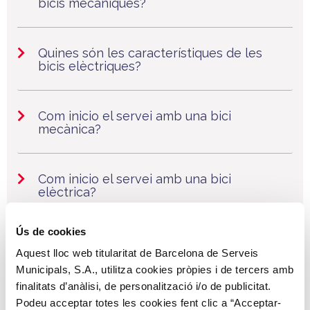
bicis mecàniques?
Quines són les característiques de les
bicis elèctriques?
Com inicio el servei amb una bici
mecànica?
Com inicio el servei amb una bici
elèctrica?
Ús de cookies
Com retorno la bici?
Aquest lloc web titularitat de Barcelona de Serveis
Municipals, S.A., utilitza cookies pròpies i de tercers amb
finalitats d’anàlisi, de personalització i/o de publicitat.
Què passa quan no hi ha espais
Podeu acceptar totes les cookies fent clic a “Acceptar-
disponibles en una estació per a tornar la