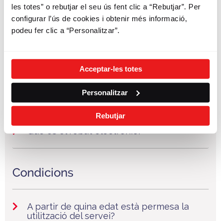
bicicleta?
les totes” o rebutjar el seu ús fent clic a “Rebutjar”. Per
configurar l’ús de cookies i obtenir més informació,
podeu fer clic a “Personalitzar”.
Què passa quan no hi ha bicis disponibles
en una estació?
Acceptar-les totes
Quant de temps puc utilitzar la bicicleta
Personalitzar
de manera continuada?
Rebutjar
Què és el rebut electrònic?
Condicions
A partir de quina edat està permesa la
utilització del servei?