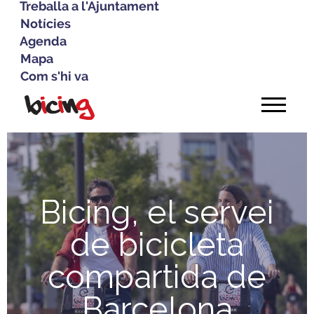
Treballa a l'Ajuntament
Notícies
Agenda
Mapa
Com s'hi va
Vés
al
contingut
Bicing, el servei
de bicicleta
compartida de
Barcelona