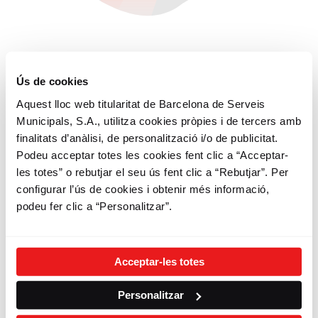
Ús de cookies
3
Aquest lloc web titularitat de Barcelona de Serveis
Municipals, S.A., utilitza cookies pròpies i de tercers amb
Fes Bicing
finalitats d’anàlisi, de personalització i/o de publicitat.
Podeu acceptar totes les cookies fent clic a “Acceptar-
Sigues sostenible
les totes” o rebutjar el seu ús fent clic a “Rebutjar”. Per
Gaudeix dels teus desplaçaments
configurar l’ús de cookies i obtenir més informació,
Circula amb respecte i civisme
podeu fer clic a “Personalitzar”.
Comparteix el Bicing, fes ciutat, estima
Barcelona
Acceptar-les totes
Personalitzar