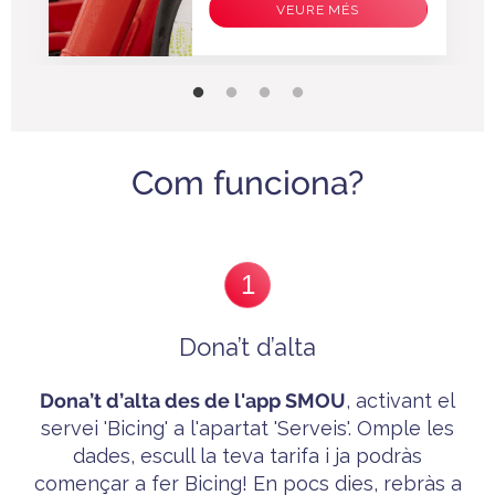
VEURE MÉS
Com funciona?
1
Dona’t d’alta
Dona’t
d’alta des de l'app SMOU
, activant el
servei 'B
icing'
a l'apartat 'Serveis'. Omple les
dades, escull la teva tarifa i ja p
odràs
començar a fer Bicing! En pocs dies, rebràs a