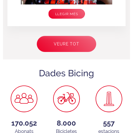
LLEGIR MÉS
Paginació
VEURE TOT
Dades Bicing
170.052
8.000
557
Abonats
Bicicletes
estacions