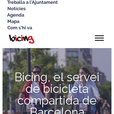
Treballa a l'Ajuntament
Notícies
Agenda
Mapa
Com s'hi va
Vés
al
contingut
Bicing, el servei
de bicicleta
compartida de
Barcelona