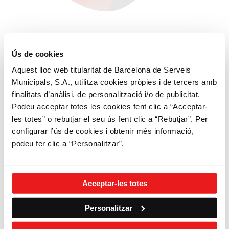
Ús de cookies
3
Aquest lloc web titularitat de Barcelona de Serveis
Municipals, S.A., utilitza cookies pròpies i de tercers amb
Fes Bicing
finalitats d’anàlisi, de personalització i/o de publicitat.
Podeu acceptar totes les cookies fent clic a “Acceptar-
Sigues sostenible
les totes” o rebutjar el seu ús fent clic a “Rebutjar”. Per
configurar l’ús de cookies i obtenir més informació,
Gaudeix dels teus desplaçaments
podeu fer clic a “Personalitzar”.
Circula amb respecte i civisme
Comparteix el Bicing, fes ciutat, estima
Barcelona
Acceptar-les totes
Personalitzar