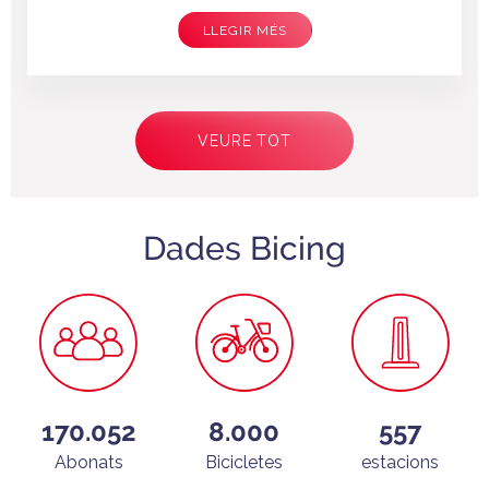
LLEGIR MÉS
Paginació
VEURE TOT
Dades Bicing
170.052
8.000
557
Abonats
Bicicletes
estacions