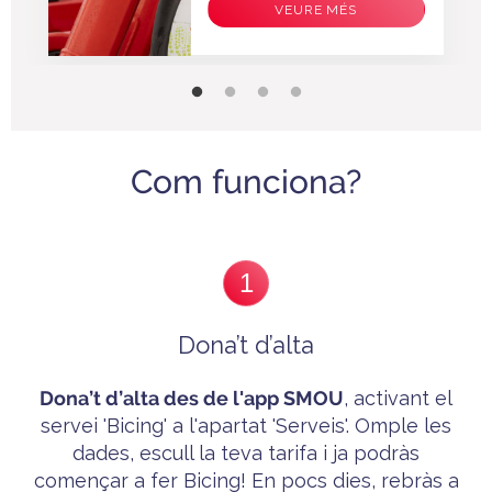
VEURE MÉS
Com funciona?
1
Dona’t d’alta
Dona’t
d’alta des de l'app SMOU
, activant el
servei 'B
icing'
a l'apartat 'Serveis'. Omple les
dades, escull la teva tarifa i ja p
odràs
començar a fer Bicing! En pocs dies, rebràs a