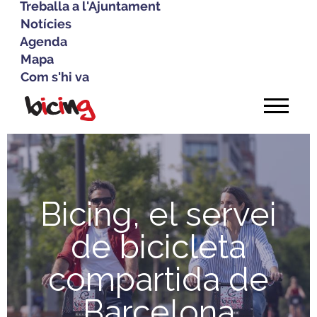
Treballa a l'Ajuntament
Notícies
Agenda
Mapa
Com s'hi va
Vés
al
contingut
Bicing, el servei
de bicicleta
compartida de
Barcelona