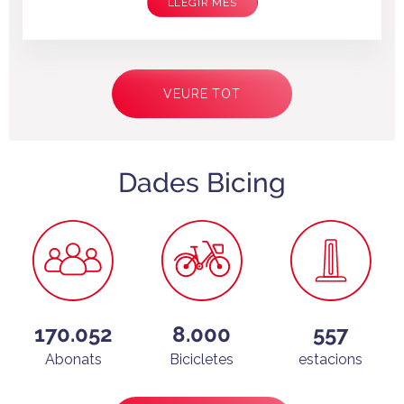
LLEGIR MÉS
Paginació
VEURE TOT
Dades Bicing
170.052
8.000
557
Abonats
Bicicletes
estacions