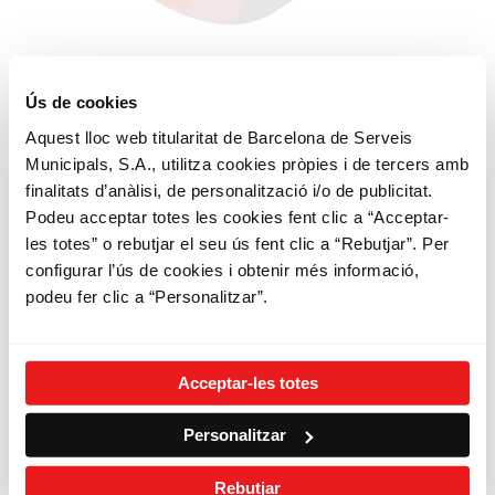
Ús de cookies
Aquest lloc web titularitat de Barcelona de Serveis
3
Municipals, S.A., utilitza cookies pròpies i de tercers amb
finalitats d’anàlisi, de personalització i/o de publicitat.
Fes Bicing
Podeu acceptar totes les cookies fent clic a “Acceptar-
les totes” o rebutjar el seu ús fent clic a “Rebutjar”. Per
Sigues sostenible
configurar l’ús de cookies i obtenir més informació,
Gaudeix dels teus desplaçaments
podeu fer clic a “Personalitzar”.
Circula amb respecte i civisme
Comparteix el Bicing, fes ciutat, estima
Barcelona
Acceptar-les totes
Personalitzar
Rebutjar