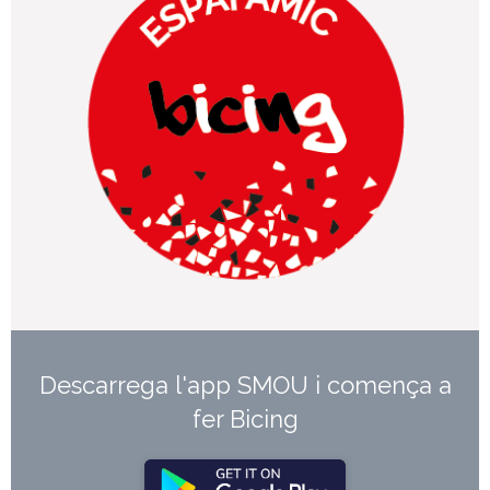
Descarrega l'app SMOU i comença a
fer Bicing