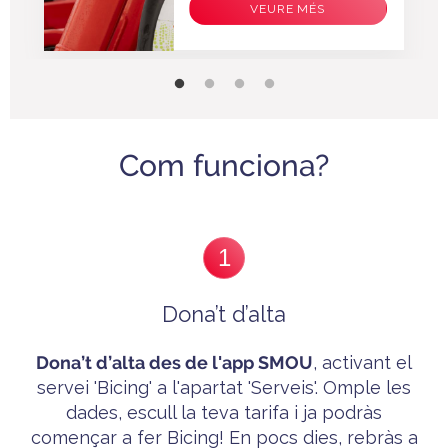
VEURE MÉS
Com funciona?
1
Dona’t d’alta
Dona’t
d’alta des de l'app SMOU
, activant el
servei 'B
icing'
a l'apartat 'Serveis'. Omple les
dades, escull la teva tarifa i ja p
odràs
començar a fer Bicing! En pocs dies, rebràs a