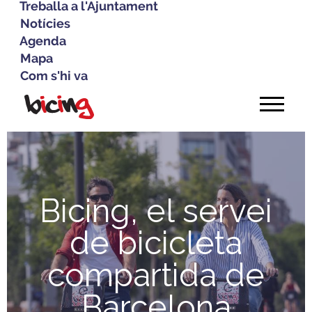
Treballa a l'Ajuntament
Notícies
Agenda
Mapa
Com s'hi va
Vés
al
contingut
Bicing, el servei
de bicicleta
compartida de
Barcelona