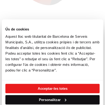
Ús de cookies
3
Aquest lloc web titularitat de Barcelona de Serveis
Municipals, S.A., utilitza cookies pròpies i de tercers amb
Fes Bicing
finalitats d’anàlisi, de personalització i/o de publicitat.
Podeu acceptar totes les cookies fent clic a “Acceptar-
Sigues sostenible
les totes” o rebutjar el seu ús fent clic a “Rebutjar”. Per
Gaudeix dels teus desplaçaments
configurar l’ús de cookies i obtenir més informació,
Circula amb respecte i civisme
podeu fer clic a “Personalitzar”.
Comparteix el Bicing, fes ciutat, estima
Barcelona
Acceptar-les totes
Personalitzar