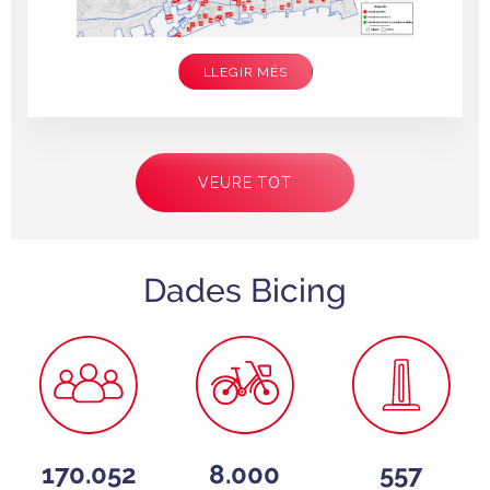
LLEGIR MÉS
Paginació
VEURE TOT
Dades Bicing
170.052
8.000
557