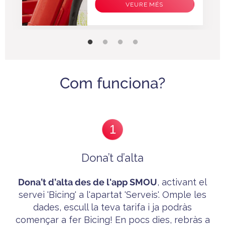
VEURE MÉS
Com funciona?
1
Dona’t d’alta
Dona’t
d’alta des de l'app SMOU
, activant el
servei 'B
icing'
a l'apartat 'Serveis'. Omple les
dades, escull la teva tarifa i ja p
odràs
començar a fer Bicing! En pocs dies, rebràs a