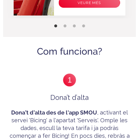
VEURE MÉS
Com funciona?
1
Dona’t d’alta
Dona’t
d’alta des de l'app SMOU
, activant el
servei 'B
icing'
a l'apartat 'Serveis'. Omple les
dades, escull la teva tarifa i ja p
odràs
començar a fer Bicing! En pocs dies, rebràs a