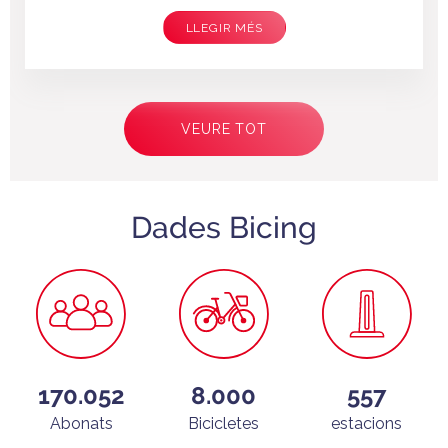
LLEGIR MÉS
Paginació
VEURE TOT
Dades Bicing
170.052
8.000
557
Abonats
Bicicletes
estacions