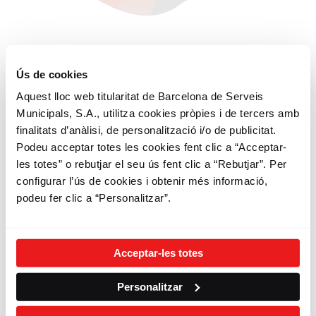
Ús de cookies
3
Aquest lloc web titularitat de Barcelona de Serveis
Municipals, S.A., utilitza cookies pròpies i de tercers amb
Fes Bicing
finalitats d’anàlisi, de personalització i/o de publicitat.
Podeu acceptar totes les cookies fent clic a “Acceptar-
Sigues sostenible
les totes” o rebutjar el seu ús fent clic a “Rebutjar”. Per
configurar l’ús de cookies i obtenir més informació,
Gaudeix dels teus desplaçaments
podeu fer clic a “Personalitzar”.
Circula amb respecte i civisme
Comparteix el Bicing, fes ciutat, estima
Barcelona
Acceptar-les totes
Personalitzar