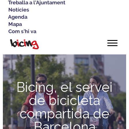
Treballa a l'Ajuntament
Notícies
Agenda
Mapa
Com s'hi va
Vés
al
contingut
Bicing, el servei
de bicicleta
compartida de
Barcelona