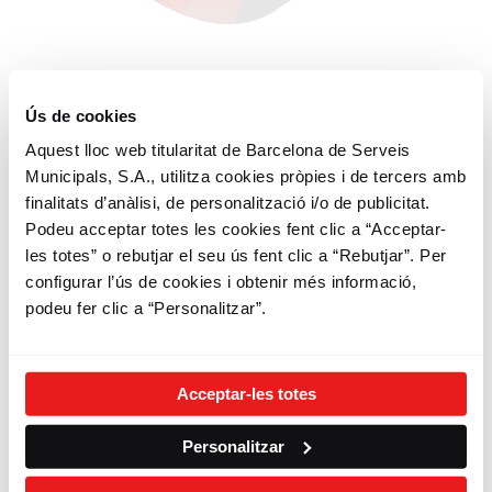
Ús de cookies
3
Aquest lloc web titularitat de Barcelona de Serveis
Municipals, S.A., utilitza cookies pròpies i de tercers amb
Fes Bicing
finalitats d’anàlisi, de personalització i/o de publicitat.
Podeu acceptar totes les cookies fent clic a “Acceptar-
Sigues sostenible
les totes” o rebutjar el seu ús fent clic a “Rebutjar”. Per
configurar l’ús de cookies i obtenir més informació,
Gaudeix dels teus desplaçaments
podeu fer clic a “Personalitzar”.
Circula amb respecte i civisme
Comparteix el Bicing, fes ciutat, estima
Barcelona
Acceptar-les totes
Personalitzar