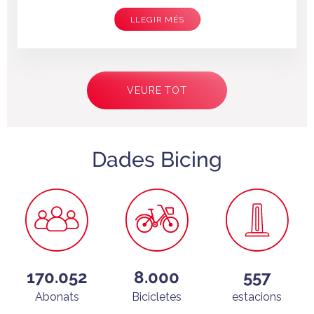
LLEGIR MÉS
Paginació
VEURE TOT
Dades Bicing
170.052
8.000
557
Abonats
Bicicletes
estacions