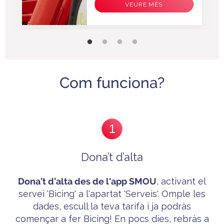
VEURE MÉS
Com funciona?
1
Dona’t d’alta
Dona’t
d’alta des de l'app SMOU
, activant el
servei 'B
icing'
a l'apartat 'Serveis'. Omple les
dades, escull la teva tarifa i ja p
odràs
començar a fer Bicing! En pocs dies, rebràs a