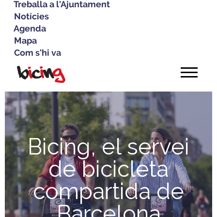
Treballa a l'Ajuntament
Notícies
Agenda
Mapa
Com s'hi va
Vés
al
contingut
Bicing, el servei
de bicicleta
compartida de
Barcelona