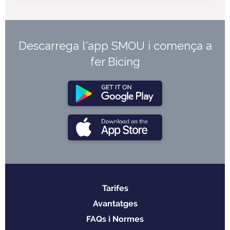
Descarrega l'app SMOU i comença a
fer Bicing
Tarifes
Menu
Avantatges
footer
FAQs i Normes