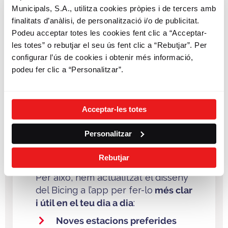
Municipals, S.A., utilitza cookies pròpies i de tercers amb
finalitats d’anàlisi, de personalització i/o de publicitat.
Podeu acceptar totes les cookies fent clic a “Acceptar-
les totes” o rebutjar el seu ús fent clic a “Rebutjar”. Per
configurar l’ús de cookies i obtenir més informació,
podeu fer clic a “Personalitzar”.
SMOU evoluciona pensant
Acceptar-les totes
en tu
Personalitzar
Les millores recents a SMOU
responen a necessitats que ens heu
Rebutjar
fet arribar com a persones usuàries
.
Per això, hem actualitzat el disseny
del Bicing a l’app per fer-lo
més clar
i útil en el teu dia a dia
:
Noves estacions preferides