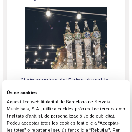
Si ets membre del Bicing, durant la
setmana del 30 de setembre al 6
Ús de cookies
d’octubre de 2019 tindràs
Aquest lloc web titularitat de Barcelona de Serveis
l’oportunitat de guanyar una de les
Municipals, S.A., utilitza cookies pròpies i de tercers amb
sis entrades dobles
que sortegem
finalitats d’anàlisi, de personalització i/o de publicitat.
per a gaudir de les Nits Màgiques
Podeu acceptar totes les cookies fent clic a “Acceptar-
de la Casa Batlló el proper
les totes” o rebutjar el seu ús fent clic a “Rebutjar”. Per
dimecres 16 d’octubre
. Aquesta