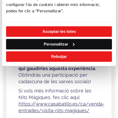
configurar l’ús de cookies i obtenir més informació,
entrada inclou la visita a la Casa
podeu fer clic a “Personalitzar”.
Batlló i un concert al terrat de la mà
de l’artista Arkano.
El sorteig està disponible a través
Acceptar-les totes
de les xarxes socials del Bicing
(Instagram, Twitter i Facebook):
Personalitzar
només has de seguir-nos i fer un
comentari a les publicacions del
Rebutjar
sorteig
esmentant la persona amb
qui gaudiries aquesta experiència
.
Obtindràs una participació per
cadascuna de les xarxes socials!
Si vols més informació sobre les
Nits Màgiques, fes clic aquí:
https://www.casabatllo.es/ca/venda-
entrades/visita-nits-magiques/