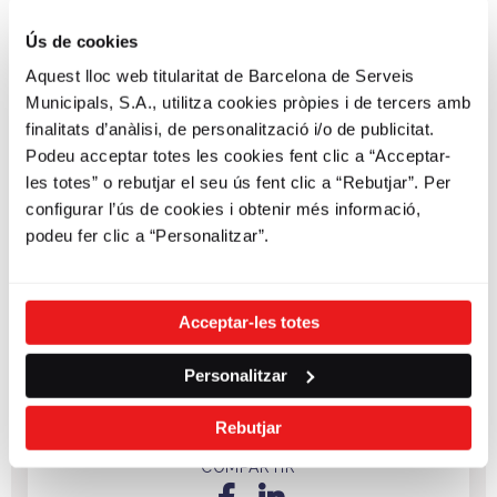
Ús de cookies
Aquest lloc web titularitat de Barcelona de Serveis
Municipals, S.A., utilitza cookies pròpies i de tercers amb
finalitats d’anàlisi, de personalització i/o de publicitat.
Podeu acceptar totes les cookies fent clic a “Acceptar-
les totes” o rebutjar el seu ús fent clic a “Rebutjar”. Per
configurar l’ús de cookies i obtenir més informació,
podeu fer clic a “Personalitzar”.
A partir d'avui dia 12 de gener tots
els usuaris del servei Bicing podeu
començar a fer servir les noves
Acceptar-les totes
bicicletes en les noves estacions
Per saber on trobar-les consulteu
Personalitzar
els mapes de disponibilitat de l'
app
i la
web
.
Rebutjar
COMPARTIR