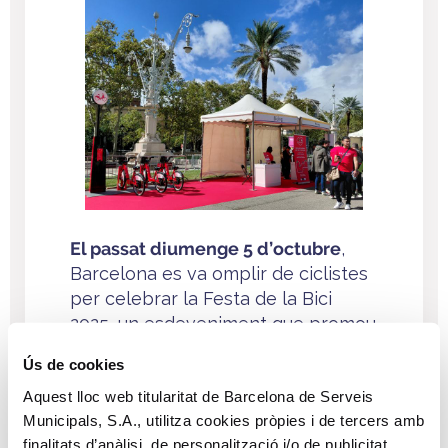
El passat diumenge 5 d’octubre
,
Barcelona es va omplir de ciclistes
per celebrar la Festa de la Bici
2025, un esdeveniment que promou
l’esport i la mobilitat sostenible.
Ús de cookies
Com era d'esperar, el Bicing hi va
Aquest lloc web titularitat de Barcelona de Serveis
participar.
Municipals, S.A., utilitza cookies pròpies i de tercers amb
En aquesta edició, a més d’informar
finalitats d’anàlisi, de personalització i/o de publicitat.