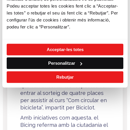
les persones interessades a sumar-
Podeu acceptar totes les cookies fent clic a “Acceptar-
se al servei,
es va difondre el
les totes” o rebutjar el seu ús fent clic a “Rebutjar”. Per
missatge “Bicing és compartir”
.
configurar l’ús de cookies i obtenir més informació,
Aquesta iniciativa vol conscienciar
podeu fer clic a “Personalitzar”.
la ciutadania sobre la importància
de fer un ús responsable d’aquest
servei públic compartit.
Acceptar-les totes
A l’estand, els participants també
Personalitzar
van poder gaudir d’
un joc didàctic
de preguntes i respostes sobre l’ús
Rebutjar
cívic i sostenible del Bicing.
Aquells
que van encertar les respostes van
entrar al sorteig de quatre places
per assistir al curs “Com circular en
bicicleta”, impartit per Biciclot.
Amb iniciatives com aquesta, el
Bicing referma amb la ciutadania el