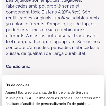
Les
Squeasy
són ampolles plegables,
fabricades amb polipropilè sense el
component tòxic Bisfeno A (
BPA free
). Són
reutilitzables, originals i 100% saludables. Amb
30 colors diferents d'ampolla, i 30 de tap, es
poden crear més de 900 combinacions
diferents. A més, es pot personalitzar posant-
li el nom, una frase, un logotip, etc. Són un nou
concepte d'ampolles, pensades i fabricades a
Suïssa, de qualitat i de llarga durabilitat.
Condicions:
10% de descompte.
Ús de cookies
Cal enviar e-mail a l'empresa amb fotografia
Aquest lloc web titularitat de Barcelona de Serveis
del dors de la targeta Bicing on es vegi el
Municipals, S.A., utilitza cookies pròpies i de tercers amb
finalitats d’anàlisi, de personalització i/o de publicitat.
número d'abonat, per rebre el codi