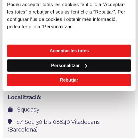
Podeu acceptar totes les cookies fent clic a “Acceptar-
promocional.
les totes” o rebutjar el seu ús fent clic a “Rebutjar”. Per
configurar l’ús de cookies i obtenir més informació,
podeu fer clic a “Personalitzar”.
Acceptar-les totes
Personalitzar
Rebutjar
Localització:
Squeasy
c/ Sol, 30 bis 08840 Viladecans
(Barcelona)