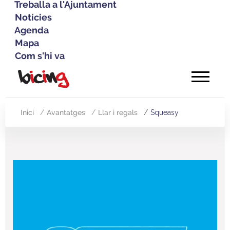
Treballa a l'Ajuntament
Notícies
Agenda
Mapa
Com s'hi va
Vés
al
contingut
Inici
Avantatges
Llar i regals
Squeasy
Fil
d'Ariadna