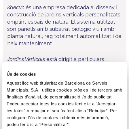
Kdecuc
és una empresa dedicada al disseny i
construcció de jardins verticals personalitzats,
omplint espais de natura. El sistema utilitzat
són panells amb substrat biològic viu i amb
planta natural, reg totalment automatitzat i de
baix manteniment.
Jardins Verticals
està dirigit a particulars,
empreses, lloguers per a esdeveniments, fires
i casaments.
Ús de cookies
Aquest lloc web titularitat de Barcelona de Serveis
Condicions:
Municipals, S.A., utilitza cookies pròpies i de tercers amb
finalitats d’anàlisi, de personalització i/o de publicitat.
Podeu acceptar totes les cookies fent clic a “Acceptar-
10% de descompte.
les totes” o rebutjar el seu ús fent clic a “Rebutjar”. Per
configurar l’ús de cookies i obtenir més informació,
podeu fer clic a “Personalitzar”.