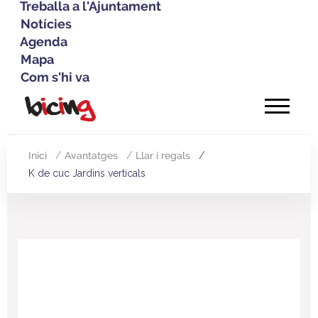
Treballa a l'Ajuntament
Notícies
Agenda
Mapa
Com s'hi va
Vés
al
contingut
Inici
Avantatges
Llar i regals
Fil
K de cuc Jardins verticals
d'Ariadna