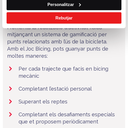
Personalitzar
L'app Joc Bicing, disponible per iOS i Android,
Rebutjar
premia les conductes saludables i sostenibles
i fomenta la realització d'activitat física
mitjançant un sistema de gamificació per
punts relacionats amb l’ús de la bicicleta.
Amb el Joc Bicing, pots guanyar punts de
moltes maneres:
Per cada trajecte que facis en bicing
mecànic
Completant l’estació personal
Superant els reptes
Completant els desafiaments especials
que et proposem periòdicament