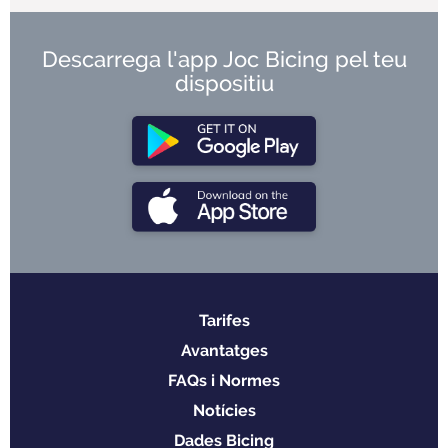
Descarrega l'app Joc Bicing pel teu
dispositiu
Tarifes
Menu
Avantatges
footer
FAQs i Normes
Notícies
Dades Bicing