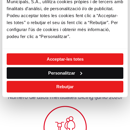
Municipals, S.A., utilitza cookies pròpies i de tercers amb
finalitats d’anàlisi, de personalització i/o de publicitat.
Podeu acceptar totes les cookies fent clic a “Acceptar-
170.052
les totes” o rebutjar el seu ús fent clic a “Rebutjar”. Per
Número de abonados bicing
configurar l’ús de cookies i obtenir més informació,
podeu fer clic a “Personalitzar”.
Acceptar-les totes
Personalitzar
Rebutjar
1.885.714
Número de usos mensuales bicing (junio 2026)