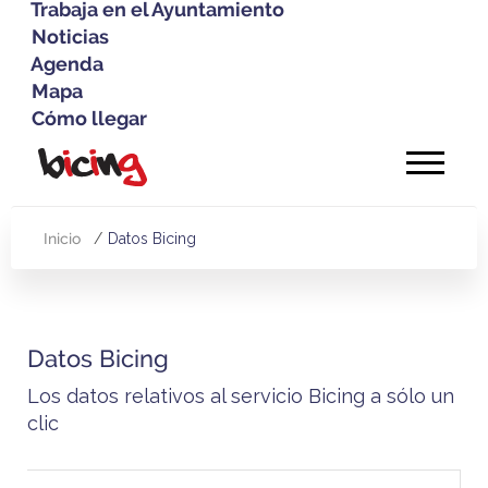
Trabaja en el Ayuntamiento
Noticias
Agenda
Mapa
Cómo llegar
Pasar
al
contenido
principal
Inicio
Datos Bicing
Sobrescribir
enlaces
de
Datos Bicing
ayuda
Los datos relativos al servicio Bicing a sólo un
a
clic
la
navegación