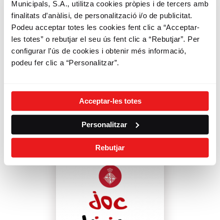
Municipals, S.A., utilitza cookies pròpies i de tercers amb
finalitats d’anàlisi, de personalització i/o de publicitat.
Podeu acceptar totes les cookies fent clic a “Acceptar-
les totes” o rebutjar el seu ús fent clic a “Rebutjar”. Per
SMOU
configurar l’ús de cookies i obtenir més informació,
podeu fer clic a “Personalitzar”.
L’app que uneix diferents serveis de mobilitat
de Barcelona i l'àrea metropolitana perquè et
puguis moure més i millor!
Acceptar-les totes
VER MÁS
Personalitzar
Rebutjar