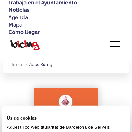
Trabaja en el Ayuntamiento
Noticias
Agenda
Mapa
Cómo llegar
Pasar
al
contenido
principal
Inicio
Apps Bicing
Sobrescribir
enlaces
de
ayuda
a
la
Ús de cookies
navegación
Aquest lloc web titularitat de Barcelona de Serveis